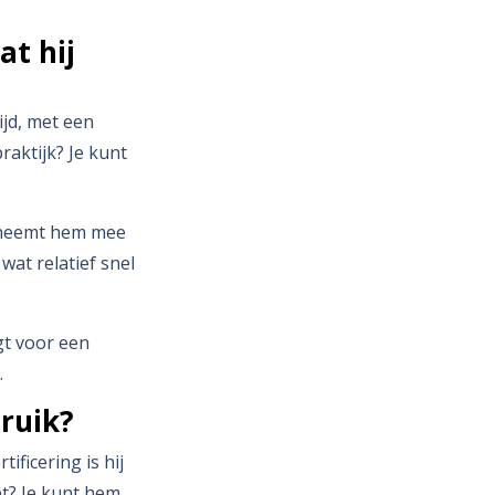
at hij
ijd, met een
raktijk? Je kunt
Je neemt hem mee
 wat relatief snel
gt voor een
.
ruik?
ificering is hij
t? Je kunt hem