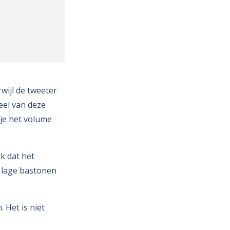
wijl de tweeter
eel van deze
s je het volume
k dat het
l lage bastonen
 Het is niet