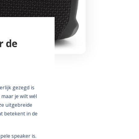
r de
erlijk gezegd is
 maar je wilt wél
ze uitgebreide
t betekent in de
mpele speaker is.