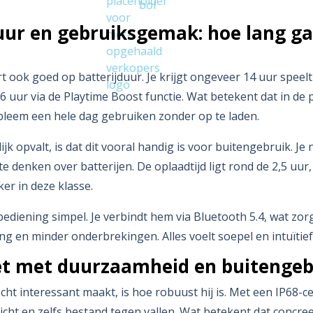
uur en gebruiksgemak: hoe lang ga
ort ook goed op batterijduur. Je krijgt ongeveer 14 uur speelt
16 uur via de Playtime Boost functie.
Wat betekent dat in de p
leem een hele dag gebruiken zonder op te laden.
ijk opvalt, is dat dit vooral handig is voor buitengebruik. 
 te denken over batterijen.
De oplaadtijd ligt rond de 2,5 uur,
er in deze klasse.
bediening simpel. Je verbindt hem via Bluetooth 5.4, wat zor
ing en minder onderbrekingen. A
lles voelt soepel en intuïtief
et met duurzaamheid en buitengeb
 echt interessant maakt, is hoe robuust hij is.
Met een IP68-cert
icht en zelfs bestand tegen vallen.
Wat betekent dat concree