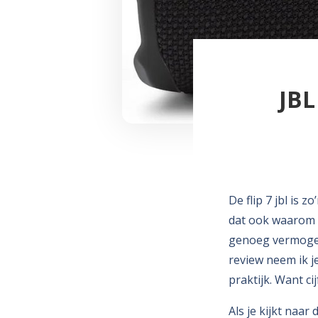
JBL
De flip 7 jbl is 
dat ook waarom hi
genoeg vermogen 
review neem ik j
praktijk. Want ci
Als je kijkt naar 