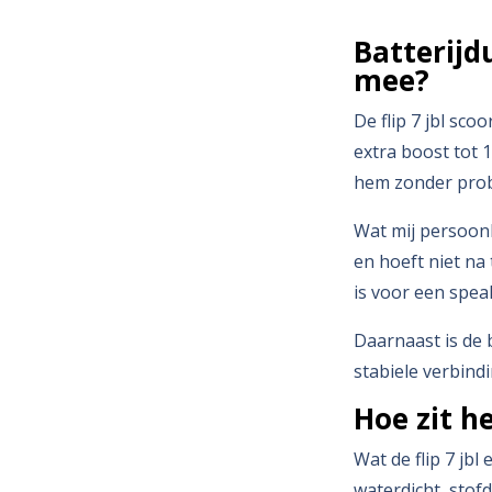
Batterijd
mee?
De flip 7 jbl sco
extra boost tot 
hem zonder prob
Wat mij persoonl
en hoeft niet na
is voor een speak
Daarnaast is de 
stabiele verbind
Hoe zit h
Wat de flip 7 jbl
waterdicht, stofd