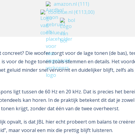
amazon.nl
(111)
coolblue.nl
(€113,00)
bol
 concreet? Die woofer zorgt voor de lage tonen (de bas), ter
 is voor de hoge tonen zoals stemmen en details. Het voord
het geluid minder snel vervormt en duidelijker blijft, zelfs al
pons ligt tussen de 60 Hz en 20 kHz. Dat is precies het berei
otendeels kan horen. In de praktijk betekent dit dat je zowe
 tonen krijgt, zonder dat één van de twee overheerst.
jk opvalt, is dat JBL hier echt probeert om balans te creëren.
id”, maar vooral een mix die prettig blijft luisteren.