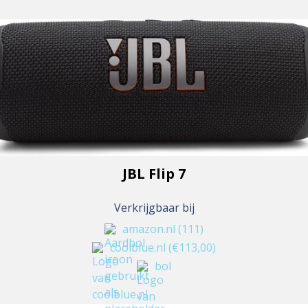
JBL Flip 7
Verkrijgbaar bij
amazon.nl
(111)
coolblue.nl
(€113,00)
bol