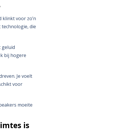
?
d klinkt voor zo’n
technologie, die
 geluid
k bij hogere
dreven. Je voelt
schikt voor
 speakers moeite
imtes is