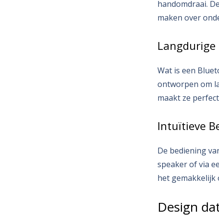
handomdraai. De 
maken over ond
Langdurige 
Wat is een Bluet
ontworpen om lan
maakt ze perfec
Intuïtieve 
De bediening van
speaker of via e
het gemakkelijk 
Design da