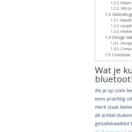
Diepe
360 Gr
Gebruiksge
Naadlo
Langdu
Intuït
Design dat
Hoogw
Compa
Conclusie:
Wat je k
bluetoot
Als je op zoek b
eens prachtig uit
merk staat bekend
dit artikel duik
geluidskwaliteit
de Bang en Oluf