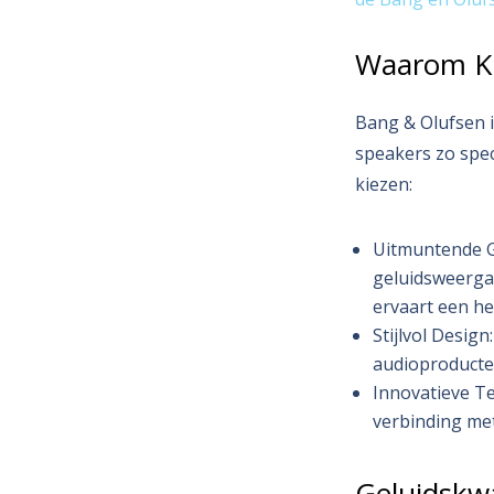
Waarom Ki
Bang & Olufsen i
speakers zo spe
kiezen:
Uitmuntende Ge
geluidsweergav
ervaart een hel
Stijlvol Desig
audioproducten
Innovatieve T
verbinding met
Geluidskwa