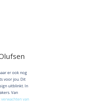
Olufsen
 maar er ook nog
s voor jou. Dit
ign uitblinkt. In
akers. Van
t verwachten van