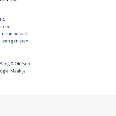
it,
er een
stering betaalt
alleen genieten
t Bang & Olufsen
logie. Maak je