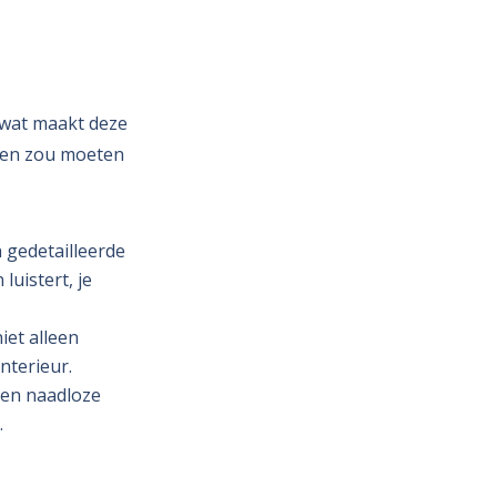
 wat maakt deze
fsen zou moeten
 gedetailleerde
luistert, je
iet alleen
nterieur.
een naadloze
.