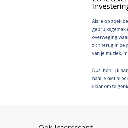
Investeri
Als je op zoek be
gebruiksgemak e
overweging waard
zich terug in de
van je muziek, ma
Dus, ben jij kla
haal je niet all
klaar om te geni
Ook interessant…