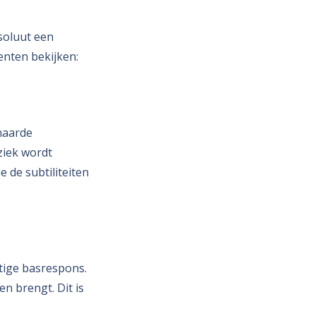
soluut een
enten bekijken:
naarde
ziek wordt
 de subtiliteiten
tige basrespons.
n brengt. Dit is