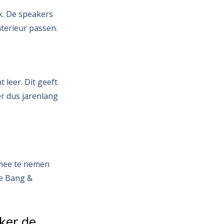
ek. De speakers
nterieur passen.
 leer. Dit geeft
er dus jarenlang
 mee te nemen
je Bang &
ker de