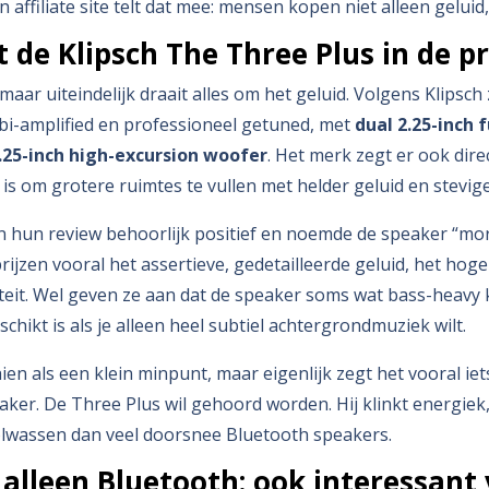
affiliate site telt dat mee: mensen kopen niet alleen geluid
t de Klipsch The Three Plus in de pr
, maar uiteindelijk draait alles om het geluid. Volgens Klipsch 
 bi-amplified en professioneel getuned, met
dual 2.25-inch 
.25-inch high-excursion woofer
. Het merk zegt er ook direc
is om grotere ruimtes te vullen met helder geluid en stevige
n hun review behoorlijk positief en noemde de speaker “mo
 prijzen vooral het assertieve, gedetailleerde geluid, het ho
eit. Wel geven ze aan dat de speaker soms wat bass-heavy 
schikt is als je alleen heel subtiel achtergrondmuziek wilt.
ien als een klein minpunt, maar eigenlijk zegt het vooral iets 
er. De Three Plus wil gehoord worden. Hij klinkt energiek,
olwassen dan veel doorsnee Bluetooth speakers.
alleen Bluetooth: ook interessant