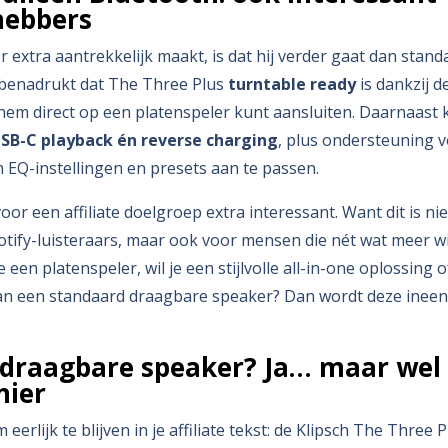
fhebbers
 extra aantrekkelijk maakt, is dat hij verder gaat dan stan
 benadrukt dat The Three Plus
turntable ready
is dankzij d
 hem direct op een platenspeler kunt aansluiten. Daarnaast k
SB-C playback én reverse charging
, plus ondersteuning 
EQ-instellingen en presets aan te passen.
or een affiliate doelgroep extra interessant. Want dit is nie
tify-luisteraars, maar ook voor mensen die nét wat meer w
 een platenspeler, wil je een stijlvolle all-in-one oplossing o
dan een standaard draagbare speaker? Dan wordt deze ineen
n draagbare speaker? Ja… maar wel 
nier
 eerlijk te blijven in je affiliate tekst: de Klipsch The Three 