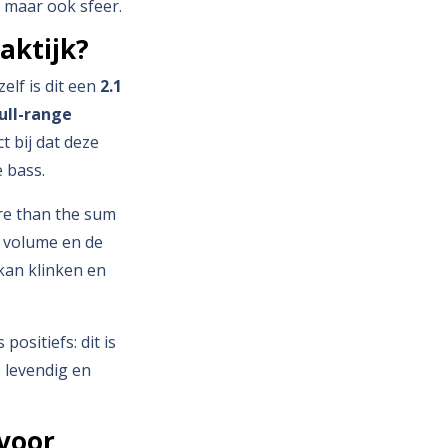
, maar ook sfeer.
aktijk?
zelf is dit een
2.1
full-range
t bij dat deze
 bass.
re than the sum
ge volume en de
kan klinken en
positiefs: dit is
 levendig en
 voor