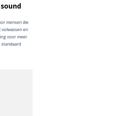
 sound
oor mensen die
nkt volwassen en
ning voor meer
n standaard