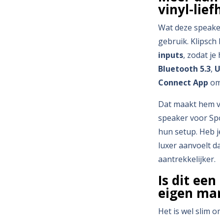
vinyl-lie
Wat deze speaker
gebruik. Klipsch
inputs
, zodat je
Bluetooth 5.3
,
U
Connect App
om 
Dat maakt hem vo
speaker voor Spo
hun setup. Heb je
luxer aanvoelt 
aantrekkelijker.
Is dit ee
eigen ma
Het is wel slim om