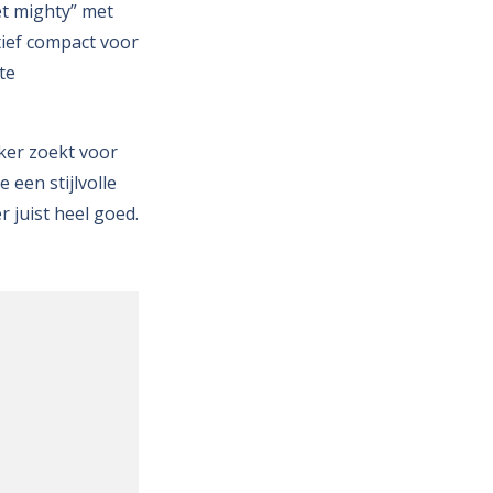
et mighty” met
latief compact voor
te
ker zoekt voor
 een stijlvolle
r juist heel goed.