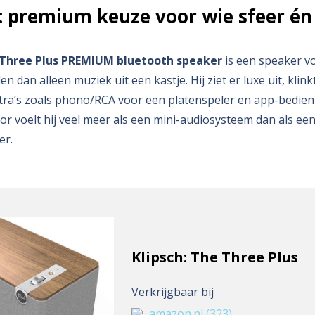
: premium keuze voor wie sfeer én
e Three Plus PREMIUM bluetooth speaker
is een speaker v
en dan alleen muziek uit een kastje. Hij ziet er luxe uit, kli
xtra’s zoals phono/RCA voor een platenspeler en app-bedie
or voelt hij veel meer als een mini-audiosysteem dan als ee
er.
Klipsch: The Three Plus
Verkrijgbaar bij
amazon.nl
(323)