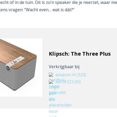
cht of in de tuin. Dit is zo’n speaker die je neerzet, waar m
gens vragen: “Wacht even… wat is dát?”
Klipsch: The Three Plus
Verkrijgbaar bij
amazon.nl
(323)
bol
(€323,00)