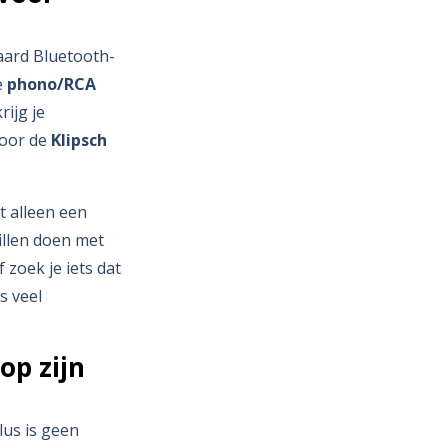
daard Bluetooth-
e
phono/RCA
rijg je
voor de
Klipsch
t alleen een
illen doen met
f zoek je iets dat
s veel
op zijn
Plus is geen