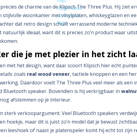
s precies de charme van de Klipsch The Three Plus. Hij ziet eru
n stijlvolle woonkamer met vinylplaten, whiskeyglazen en 
achter dat retro design schuilt verrassend moderne technie
dat natuurlijk ideaal, want dit is precies zo’n product waar uits
enkomen.
r die je met plezier in het zicht l
n met het design, want daar scoort Klipsch hier echt punte
etails zoals
real wood veneer
, tactiele knoppen en een her
werking. Daardoor voelt The Three Plus veel meer als een i
d Bluetooth speaker. Bovendien is hij verkrijgbaar in
walnu
nog afstemmen op je interieur.
en sterk verkoopargument. Veel Bluetooth speakers verdwi
en hoekje, maar dit is juist zo’n model dat je bewust zichtba
een leeshoek of naast je platenspeler komt hij echt tot zijn r