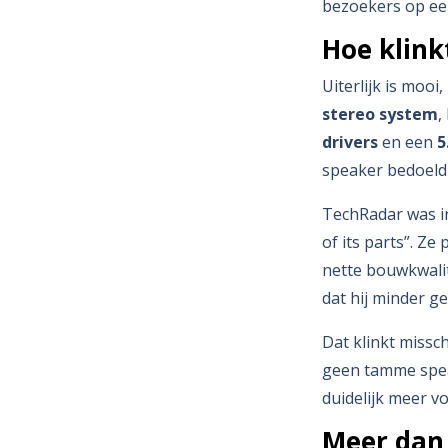
bezoekers op een 
Hoe klink
Uiterlijk is mooi
stereo system
,
drivers
en een
5
speaker bedoeld 
TechRadar was i
of its parts”. Ze
nette bouwkwalit
dat hij minder ge
Dat klinkt missch
geen tamme speak
duidelijk meer v
Meer dan 