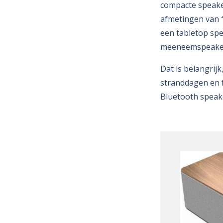
compacte speaker
afmetingen van
een tabletop sp
meeneemspeake
Dat is belangrij
stranddagen en fe
Bluetooth speaker