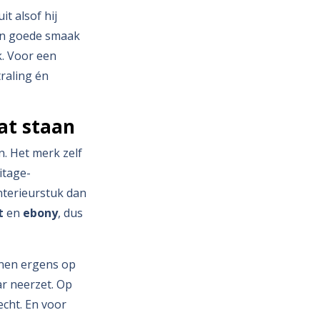
it alsof hij
een goede smaak
k. Voor een
traling én
aat staan
n. Het merk zelf
itage-
nterieurstuk dan
t
en
ebony
, dus
jnen ergens op
ar neerzet. Op
echt. En voor