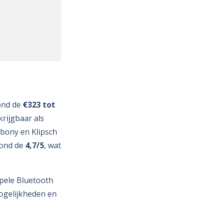
ond de
€323 tot
krijgbaar als
Ebony en Klipsch
rond de
4,7/5
, wat
mpele Bluetooth
mogelijkheden en