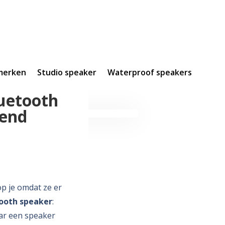
merken
Studio speaker
Waterproof speakers
uetooth
send
p je omdat ze er
tooth speaker
:
aar een speaker